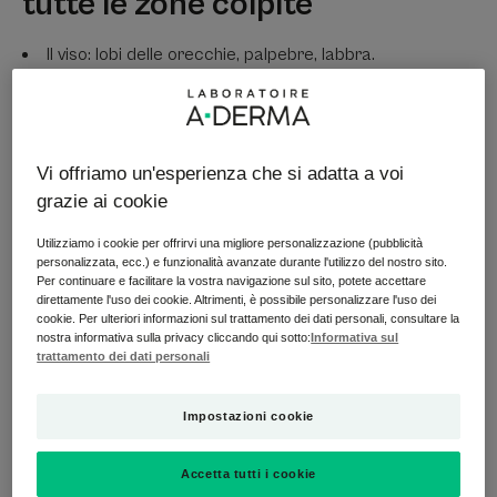
tutte le zone colpite
Il viso: lobi delle orecchie, palpebre, labbra.
Alcune parti del corpo: ascelle, collo, petto, gambe e
piedi.
Vi offriamo un'esperienza che si adatta a voi
grazie ai cookie
Le mani sono la prima linea di difesa quando
maneggiamo sostanze allergeniche.
Utilizziamo i cookie per offrirvi una migliore personalizzazione (pubblicità
personalizzata, ecc.) e funzionalità avanzate durante l'utilizzo del nostro sito.
Per continuare e facilitare la vostra navigazione sul sito, potete accettare
Il cuoio capelluto
(per la presenza specifica di
direttamente l'uso dei cookie. Altrimenti, è possibile personalizzare l'uso dei
vescicole piene di liquido).
cookie. Per ulteriori informazioni sul trattamento dei dati personali, consultare la
nostra informativa sulla privacy cliccando qui sotto:
Informativa sul
trattamento dei dati personali
Impostazioni cookie
Accetta tutti i cookie