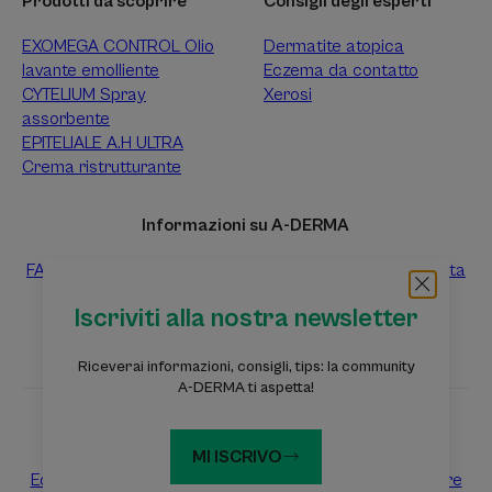
Prodotti da scoprire
Consigli degli esperti
EXOMEGA CONTROL Olio
Dermatite atopica
lavante emolliente
Eczema da contatto
CYTELIUM Spray
Xerosi
assorbente
EPITELIALE A.H ULTRA
Crema ristrutturante
Informazioni su A-DERMA
FAQ
Contattaci
Raccolta differenziata dei prodotti vendita
Raccolta differenziata dei campioni prova gratuiti
Iscriviti alla nostra newsletter
Riceverai informazioni, consigli, tips: la community
A-DERMA ti aspetta!
Siti web del Gruppo Pierre Fabre
MI ISCRIVO
Eczema Foundation
Dermaweb
Laboratoires Pierre Fabre