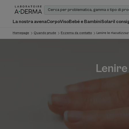
La nostra avena
Corpo
Viso
Bebé e Bambini
Solari
I consi
Homepage
Quando prude
Eczema da contatto
Lenire le riacutizzaz
Lenire