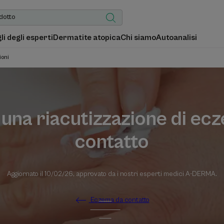
gli degli esperti
Dermatite atopica
Chi siamo
Autoanalisi
ioni
 una riacutizzazione di ec
contatto
Aggiornato il
10/02/26
, approvato da
i nostri esperti medici A-DERMA
.
Eczema da contatto