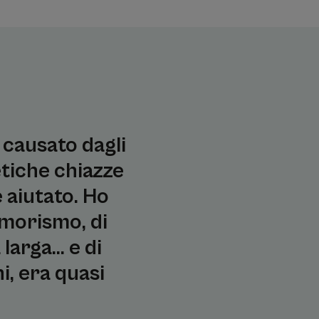
 causato dagli
tetiche chiazze
e aiutato. Ho
umorismo, di
arga... e di
i, era quasi