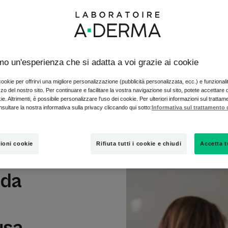
on un prodotto o un materiale allergenico e improvvisamente la tu
amo un'esperienza che si adatta a voi grazie ai cookie
tunatamente esistono soluzioni per alleviare la reazione della pelle
a. Lo step successivo è quello di individuare ciò che sta causand
 cookie per offrirvi una migliore personalizzazione (pubblicità personalizzata, ecc.) e funzional
stri consigli per capire meglio cosa scatena l'eczema da contatto e
izzo del nostro sito. Per continuare e facilitare la vostra navigazione sul sito, potete accettare
ie. Altrimenti, è possibile personalizzare l'uso dei cookie. Per ulteriori informazioni sul trattam
nsultare la nostra informativa sulla privacy cliccando qui sotto:
Informativa sul trattamento d
ioni cookie
Rifiuta tutti i cookie e chiudi
Accetta t
 da