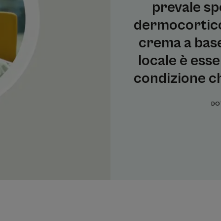
prevale sp
dermocorticoi
crema a base
locale è essen
condizione ch
DO