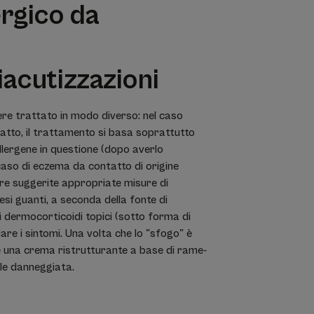
rgico da
iacutizzazioni
re trattato in modo diverso: nel caso
tatto, il trattamento si basa soprattutto
'allergene in questione (dopo averlo
 caso di eczema da contatto di origine
re suggerite appropriate misure di
esi guanti, a seconda della fonte di
i dermocorticoidi topici (sotto forma di
iare i sintomi. Una volta che lo "sfogo" è
care una crema ristrutturante a base di rame-
lle danneggiata.