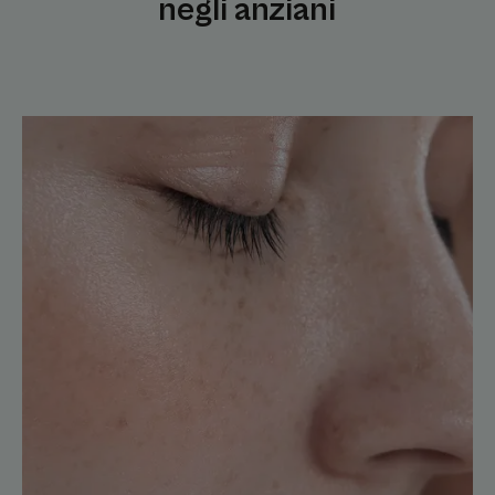
negli anziani
Capire
cos’è
la
xerosi
degli
anziani
Cura
della
pelle
molto
secca
negli
anziani