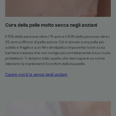
Cura della pelle molto secca negli anziani
Il 75% delle persone oltre i 75 anni e il 50% delle persone oltre i
65 anni soffrono di pelle secca. Ciò è dovuto a una pelle più
sottile e fragile e a un film idrolipidico impoverito (cioè a una
barriera cutanea che non svolge più correttamente il suo ruolo
protettivo). Ti diciamo tutto quello che devi sapere su come
ottenere (e mantenere) il confort della tua pelle.
Capire cos’è la xerosi degli anziani
Lenire
il
prurito