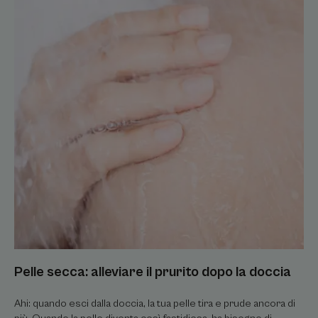
dopo
la
doccia
Pelle
secca:
alleviare
il
prurito
dopo
la
doccia
Pelle secca: alleviare il prurito dopo la doccia
Ahi: quando esci dalla doccia, la tua pelle tira e prude ancora di