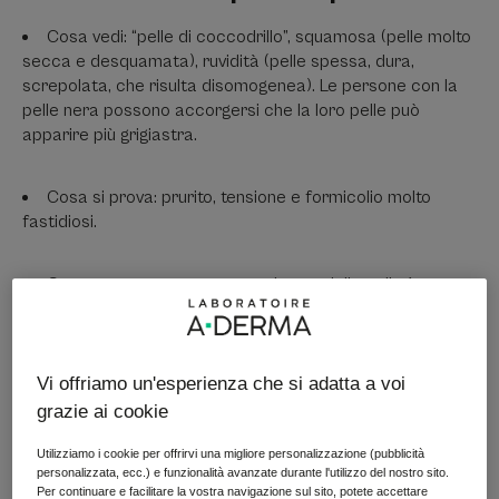
Cosa vedi: “pelle di coccodrillo”, squamosa (pelle molto
secca e desquamata), ruvidità (pelle spessa, dura,
screpolata, che risulta disomogenea). Le persone con la
pelle nera possono accorgersi che la loro pelle può
apparire più grigiastra.
Cosa si prova: prurito, tensione e formicolio molto
fastidiosi.
Cause: questa estrema secchezza della pelle è
causata da una barriera cutanea compromessa. Una
carenza di lipidi nell'epidermide causa la disidratazione
dello strato corneo.
Vi offriamo un'esperienza che si adatta a voi
grazie ai cookie
Zone colpite: il corpo e il viso possono essere colpiti.
Utilizziamo i cookie per offrirvi una migliore personalizzazione (pubblicità
personalizzata, ecc.) e funzionalità avanzate durante l'utilizzo del nostro sito.
Per continuare e facilitare la vostra navigazione sul sito, potete accettare