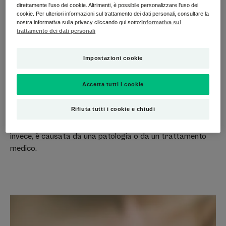
direttamente l'uso dei cookie. Altrimenti, è possibile personalizzare l'uso dei
cookie. Per ulteriori informazioni sul trattamento dei dati personali, consultare la
Xerosi della pelle:
nostra informativa sulla privacy cliccando qui sotto:
Informativa sul
trattamento dei dati personali
quali sono le cause?
Impostazioni cookie
Il sintomo principale di alcune condizioni della pelle come la
psoriasi o l'eczema atopico è la pelle secca. Esistono due
Accetta tutti i cookie
cause e due tipi di xerosi: fisiologica e patologica. La prima
è dovuta all'età, perché la pelle, divenuta più sottile, è
Rifiuta tutti i cookie e chiudi
molto fragile e manca di acidi grassi essenziali e ceramidi,
e il suo film idrolipidico è impoverito. La xerosi patologica,
invece, è causata da una patologia o da un trattamento
medico.