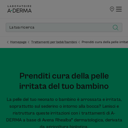
PUNTI
VENDITA
Homepage
Trattamenti per bebè/bambini
Prenditi cura della pelle irrit
Prenditi cura della pelle
irritata del tuo bambino
La pelle del tuo neonato o bambino è arrossata e irritata,
soprattutto sul sederino o intorno alla bocca? Lenisci e
ristruttura queste irritazioni con i trattamenti di A-
DERMA a base di Avena Rhealba® dermatologica, derivata
da agricoltura biologica.