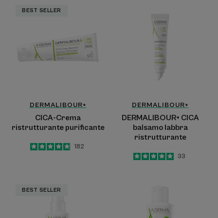
CICA-
DERMALIBOUR+
BEST SELLER
Crema
CICA
ristrutturante
balsamo
purificante
labbra
ristrutturante
DERMALIBOUR+
DERMALIBOUR+
CICA-Crema
DERMALIBOUR+ CICA
ristrutturante purificante
balsamo labbra
ristrutturante
4.8
/
5
182
-
5
/
5
33
-
Spray
Lozione
BEST SELLER
Assorbente
assorbente
Lenitivo