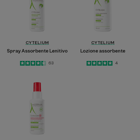
CYTELIUM
CYTELIUM
Spray Assorbente Lenitivo
Lozione assorbente
4.4
/
5
63
5
/
5
4
-
-
Spray
Rinfrescante
Ultra-
Lenitivo