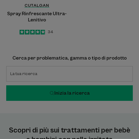
CUTALGAN
Spray Rinfrescante Ultra-
Lenitivo
4.9
/
5
34
-
Cerca per problematica, gamma o tipo di prodotto
Inizia la ricerca
Scopri di più sui trattamenti per bebè