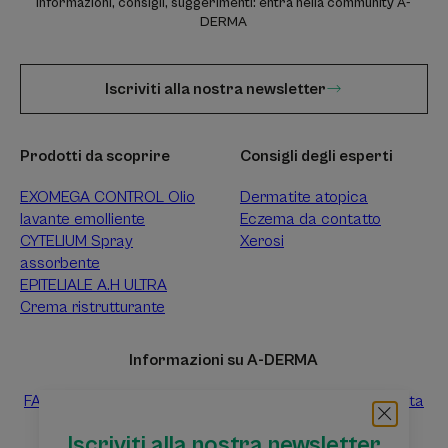
Informazioni, consigli, suggerimenti: entra nella community A-
DERMA
Iscriviti alla nostra newsletter
Prodotti da scoprire
Consigli degli esperti
EXOMEGA CONTROL Olio
Dermatite atopica
lavante emolliente
Eczema da contatto
CYTELIUM Spray
Xerosi
assorbente
EPITELIALE A.H ULTRA
Crema ristrutturante
Informazioni su A-DERMA
FAQ
Contattaci
Raccolta differenziata dei prodotti vendita
Raccolta differenziata dei campioni prova gratuiti
Iscriviti alla nostra newsletter