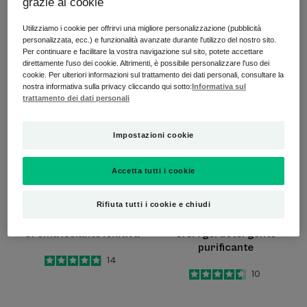
grazie ai cookie
con Arnica
ultra-lenitivo
Utilizziamo i cookie per offrirvi una migliore personalizzazione (pubblicità
5
/
5
17
5
/
5
47
personalizzata, ecc.) e funzionalità avanzate durante l'utilizzo del nostro sito.
-
-
Per continuare e facilitare la vostra navigazione sul sito, potete accettare
direttamente l'uso dei cookie. Altrimenti, è possibile personalizzare l'uso dei
Crema
CICA
cookie. Per ulteriori informazioni sul trattamento dei dati personali, consultare la
nostra informativa sulla privacy cliccando qui sotto:
Informativa sul
isolante
gel
trattamento dei dati personali
lenitiva
detergente
purificante
Impostazioni cookie
Accetta tutti i cookie
Rifiuta tutti i cookie e chiudi
DERMALIBOUR+ BARRIER
DERMALIBOUR+
Crema isolante lenitiva
CICA gel detergente
purificante
4.9
/
5
14
-
4.6
/
5
10
-