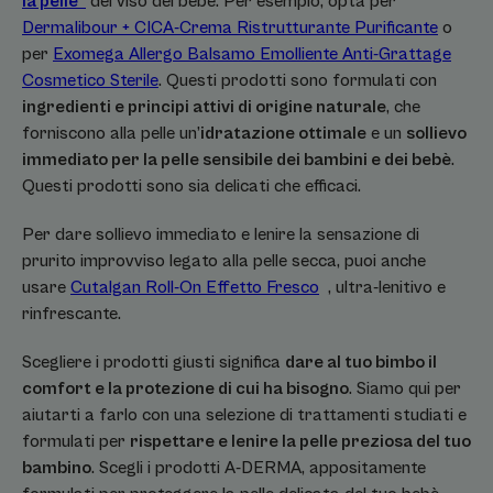
la pelle*
del viso del bebè. Per esempio, opta per
Dermalibour + CICA-Crema Ristrutturante Purificante
o
per
Exomega Allergo Balsamo Emolliente Anti-Grattage
Cosmetico Sterile
. Questi prodotti sono formulati con
ingredienti e principi attivi di origine naturale
, che
forniscono alla pelle un’
idratazione ottimale
e un
sollievo
immediato per la pelle sensibile dei bambini e dei bebè
.
Questi prodotti sono sia delicati che efficaci.
Per dare sollievo immediato e lenire la sensazione di
prurito improvviso legato alla pelle secca, puoi anche
usare
Cutalgan Roll-On Effetto Fresco
, ultra-lenitivo e
rinfrescante.
Scegliere i prodotti giusti significa
dare al tuo bimbo il
comfort e la protezione di cui ha bisogno
. Siamo qui per
aiutarti a farlo con una selezione di trattamenti studiati e
formulati per
rispettare e lenire la pelle preziosa del tuo
bambino
. Scegli i prodotti A-DERMA, appositamente