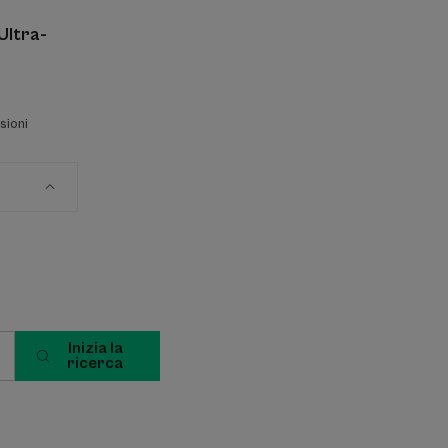
Ultra-
sioni
Inizia la
ricerca