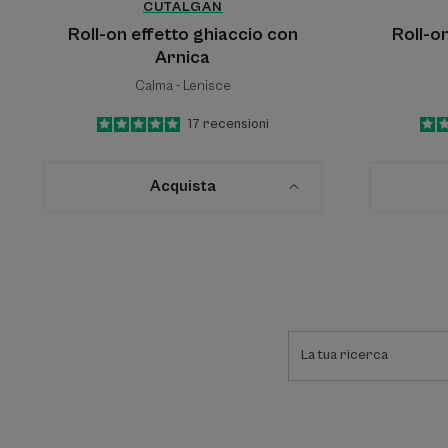
CUTALGAN
Roll-on effetto ghiaccio con
Roll-o
Arnica
Calma - Lenisce
5
/
5
17
recensioni
-
Acquista