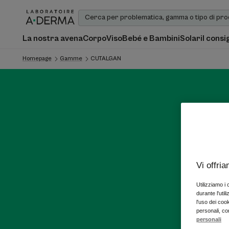
La nostra avena
Corpo
Viso
Bebé e Bambini
Solari
I consi
Homepage
Gamme
CUTALGAN
Vi offri
Utilizziamo i
durante l'util
l'uso dei cook
personali, co
personali