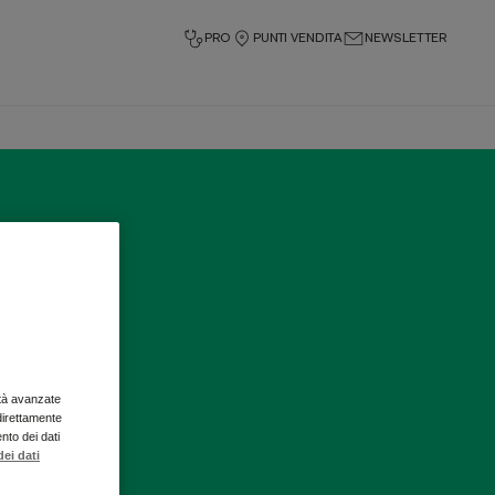
PRO
PUNTI VENDITA
NEWSLETTER
ità avanzate
 direttamente
ento dei dati
ei dati