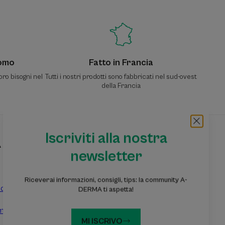
Uomo
Fatto in Francia
oro bisogni nel
Tutti i nostri prodotti sono fabbricati nel sud-ovest
della Francia
Iscriviti alla nostra
A
Iscriviti alla nostra newsletter
newsletter
Informazioni, consigli, suggerimenti: entra nella
community A-DERMA
Riceverai informazioni, consigli, tips: la community A-
dotti
DERMA ti aspetta!
Iscriviti alla nostra newsletter
mpioni
MI ISCRIVO