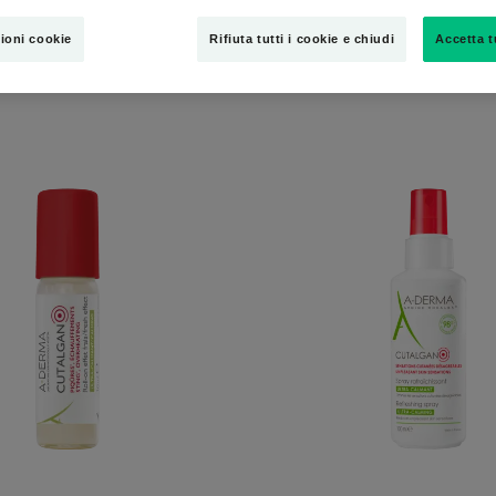
ioni cookie
Rifiuta tutti i cookie e chiudi
Accetta t
Roll-
Spray
on
Rinfresc
effetto
Ultra-
fresco
Lenitivo
ultra-
lenitivo