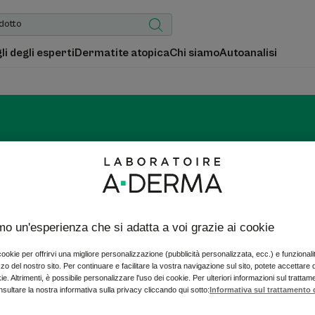
gli degli esperti
Dermatite atopica
Chi siamo
Autoanalisi
CUTALGAN
amo un'esperienza che si adatta a voi grazie ai cookie
Per le sensazioni di fastidio della pelle
 cookie per offrirvi una migliore personalizzazione (pubblicità personalizzata, ecc.) e funzional
izzo del nostro sito. Per continuare e facilitare la vostra navigazione sul sito, potete accettare
ie. Altrimenti, è possibile personalizzare l'uso dei cookie. Per ulteriori informazioni sul trattam
nsultare la nostra informativa sulla privacy cliccando qui sotto:
Informativa sul trattamento d