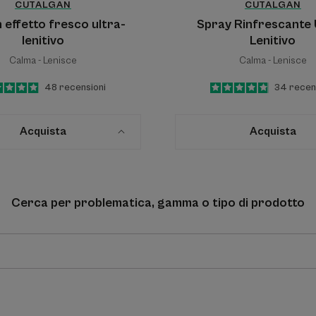
CUTALGAN
CUTALGAN
n effetto fresco ultra-
Spray Rinfrescante 
lenitivo
Lenitivo
Calma - Lenisce
Calma - Lenisce
5
/
5
48
recensioni
4.9
/
5
34
recen
-
-
Acquista
Acquista
Cerca per problematica, gamma o tipo di prodotto