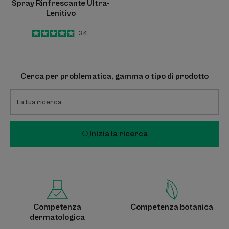
Spray Rinfrescante Ultra-
Lenitivo
4.9
/
5
34
-
Cerca per problematica, gamma o tipo di prodotto
Inizia la ricerca
Competenza
Competenza botanica
dermatologica