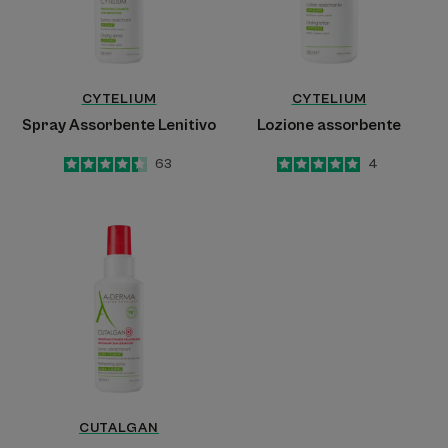
CYTELIUM
CYTELIUM
Spray Assorbente Lenitivo
Lozione assorbente
4.4
/
5
63
5
/
5
4
-
-
Spray
Rinfrescante
Ultra-
Lenitivo
CUTALGAN