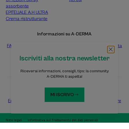
assorbente
EPITELIALE A.H ULTRA
Crema ristrutturante
Informazioni su A-DERMA
FAQ
Contattaci
Raccolta differenziata dei prodotti vendita
Raccolta differenziata dei campioni prova gratuiti
Iscriviti alla nostra newsletter
Riceverai informazioni, consigli, tips: la community
A-DERMA ti aspetta!
Siti web del Gruppo Pierre Fabre
MI ISCRIVO
Eczema Foundation
Dermaweb
Laboratoires Pierre Fabre
Note legali
Informativa sul Trattamento dei dati personali
Impostazioni cookie