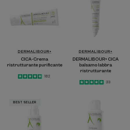
ristrutturante
balsamo
purificante
labbra
ristrutturante
DERMALIBOUR+
DERMALIBOUR+
CICA-Crema
DERMALIBOUR+ CICA
ristrutturante purificante
balsamo labbra
ristrutturante
4.8
/
5
182
-
5
/
5
33
-
Spray
Lozione
BEST SELLER
Assorbente
assorbente
Lenitivo