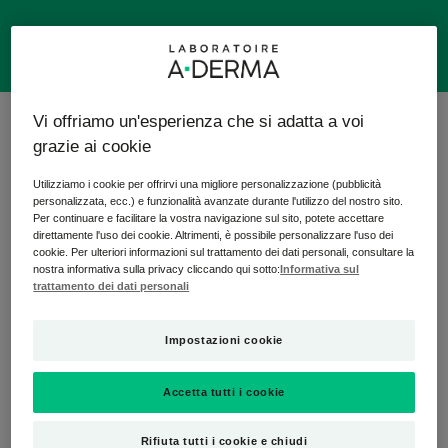
Vi offriamo un'esperienza che si adatta a voi
9 risultati "Skincare per la pelle irritata"
grazie ai cookie
Roll-
Roll-
Utilizziamo i cookie per offrirvi una migliore personalizzazione (pubblicità
on
on
personalizzata, ecc.) e funzionalità avanzate durante l'utilizzo del nostro sito.
effetto
effetto
Per continuare e facilitare la vostra navigazione sul sito, potete accettare
ghiaccio
fresco
direttamente l'uso dei cookie. Altrimenti, è possibile personalizzare l'uso dei
cookie. Per ulteriori informazioni sul trattamento dei dati personali, consultare la
con
ultra-
nostra informativa sulla privacy cliccando qui sotto:
Informativa sul
Arnica
lenitivo
trattamento dei dati personali
Impostazioni cookie
CUTALGAN
CUTALGAN
Accetta tutti i cookie
Roll-on effetto ghiaccio
Roll-on effetto fresco
con Arnica
ultra-lenitivo
Rifiuta tutti i cookie e chiudi