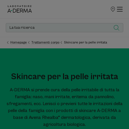
PUNTI
VENDITA
Homepage
Trattamenti corpo
Skincare per la pelle irritata
Skincare per la pelle irritata
A-DERMA si prende cura della pelle irritabile di tutta la
famiglia: naso, mani irritate, eritema da pannolino,
sfregamenti, ecc. Lenisci o previeni tutte le irritazioni della
pelle della famiglia con i prodotti di skincare A-DERMA a
base di Avena Rhealba® dermatologica, derivata da
agricoltura biologica.