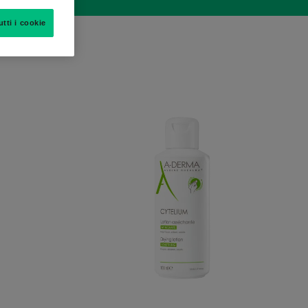
utti i cookie
Lozione
nte
assorbente