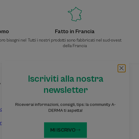
Uomo
Fatto in Francia
oro bisogni nel
Tutti i nostri prodotti sono fabbricati nel sud-ovest
della Francia
Iscriviti alla nostra
A
Iscriviti alla nostra newsletter
newsletter
Informazioni, consigli, suggerimenti: entra nella
community A-DERMA
Riceverai informazioni, consigli, tips: la community A-
dotti
DERMA ti aspetta!
Iscriviti alla nostra newsletter
mpioni
MI ISCRIVO