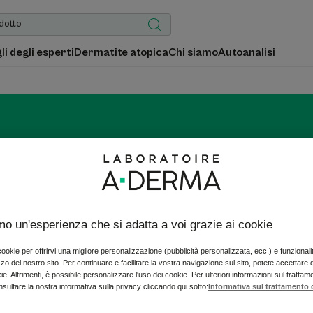
gli degli esperti
Dermatite atopica
Chi siamo
Autoanalisi
CYTELIUM
amo un'esperienza che si adatta a voi grazie ai cookie
Per la pelle irritata, con essudazione
 cookie per offrirvi una migliore personalizzazione (pubblicità personalizzata, ecc.) e funzional
izzo del nostro sito. Per continuare e facilitare la vostra navigazione sul sito, potete accettare
ie. Altrimenti, è possibile personalizzare l'uso dei cookie. Per ulteriori informazioni sul trattam
nsultare la nostra informativa sulla privacy cliccando qui sotto:
Informativa sul trattamento d