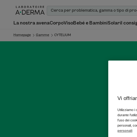
La nostra avena
Corpo
Viso
Bebé e Bambini
Solari
I consi
Homepage
Gamme
CYTELIUM
Vi offri
Utilizziamo i
durante l'util
l'uso dei cook
personali, co
personali