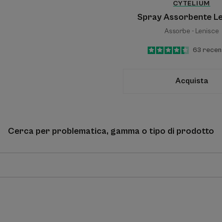
CYTELIUM
Spray Assorbente Le
Assorbe - Lenisce
4.4
/
5
63
recen
-
Acquista
Cerca per problematica, gamma o tipo di prodotto