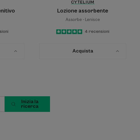
CYTELIUM
nitivo
Lozione assorbente
Assorbe - Lenisce
sioni
5
/
5
4
recensioni
-
Acquista
Inizia la
ricerca