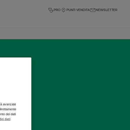
PRO
PUNTI VENDITA
NEWSLETTER
ità avanzate
 direttamente
ento dei dati
ei dati