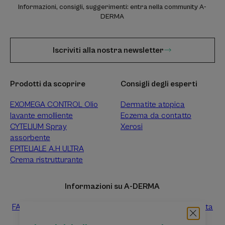
Informazioni, consigli, suggerimenti: entra nella community A-
DERMA
Iscriviti alla nostra newsletter
Prodotti da scoprire
Consigli degli esperti
EXOMEGA CONTROL Olio
Dermatite atopica
lavante emolliente
Eczema da contatto
CYTELIUM Spray
Xerosi
assorbente
EPITELIALE A.H ULTRA
Crema ristrutturante
Informazioni su A-DERMA
FAQ
Contattaci
Raccolta differenziata dei prodotti vendita
Raccolta differenziata dei campioni prova gratuiti