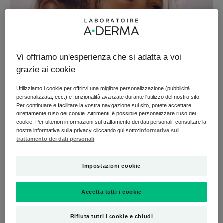
Vi offriamo un'esperienza che si adatta a voi
grazie ai cookie
Utilizziamo i cookie per offrirvi una migliore personalizzazione (pubblicità
personalizzata, ecc.) e funzionalità avanzate durante l'utilizzo del nostro sito.
Una fondazione di pubblica utilità
Per continuare e facilitare la vostra navigazione sul sito, potete accettare
direttamente l'uso dei cookie. Altrimenti, è possibile personalizzare l'uso dei
cookie. Per ulteriori informazioni sul trattamento dei dati personali, consultare la
A-DERMA è un marchio di Pierre Fabre, gruppo
nostra informativa sulla privacy cliccando qui sotto:
Informativa sul
farmaceutico di proprietà di una Fondazione
trattamento dei dati personali
riconosciuta di Pubblica Utilità, che contribuisce
attraverso programmi a lungo termine a fornire alle
Impostazioni cookie
popolazioni più povere del mondo un migliore accesso a
farmaci e cure di qualità.
Accetta tutti i cookie
Così, ogni prodotto A-DERMA venduto contribuisce a
Rifiuta tutti i cookie e chiudi
questi programmi di aiuto, poiché devolviamo una parte