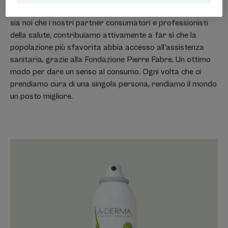
del nostro fatturato alla Fondazione Pierre FABRE. Così,
sia noi che i nostri partner consumatori e professionisti
della salute, contribuiamo attivamente a far sì che la
popolazione più sfavorita abbia accesso all'assistenza
sanitaria, grazie alla Fondazione Pierre Fabre. Un ottimo
modo per dare un senso al consumo. Ogni volta che ci
prendiamo cura di una singola persona, rendiamo il mondo
un posto migliore.