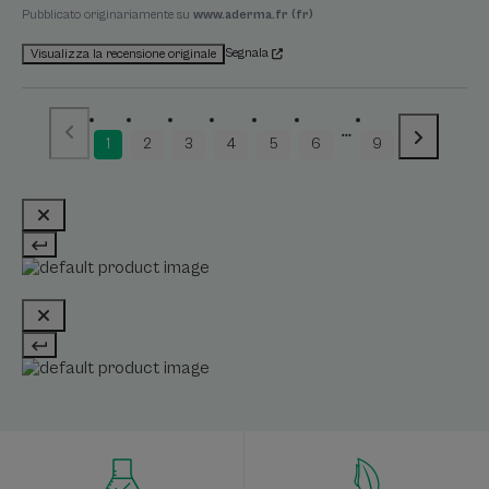
Pubblicato originariamente su
www.aderma.fr (fr)
Segnala
Visualizza la recensione originale
1
2
3
4
5
6
9