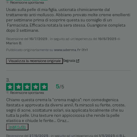
Recensione spontanea
Usato sulla pelle di mia figlia, ustionata chimicamente dal 
trattamento anti-mollusco. Abbiamo provato molte creme emollienti 
per settimane prima di scoprire questa su consiglio di un

 Farmacista. Efficacia notata la sera stessa. Guarigione completa 
dopo 3 settimane.
Recensione del
16/7/2025
, in seguito ad un'esperienza del
19/6/2025
di
Marion B.
Pubblicato originariamente su
www.aderma.fr (fr)
Segnala
Visualizza la recensione originale
5
/
5
Recensione spontanea
Chiamo questa crema la "crema magica": non comedogenica 
(testata e approvata da diversi anni), fa miracoli su ferite, croste, 
segni di acne, scottature solari, sia applicata localmente che su 
tutta la pelle. Una texture non appiccicosa che rende la pelle 
elastica e chiude le ferite... Graz
...
leggi tutto
Recensione del
27/6/2025
, in seguito ad un'esperienza del
1/5/2025
di
R.L.