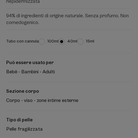
riepidermizzata
94% di ingredienti di origine naturale. Senza profumo. Non
comedogenico.
Tubo con cannula
Tubo
100ml
Tubo
40ml
Tubo
15ml
con
con
con
cannula
cannula
cannula
Può essere usato per
Bebè - Bambini - Adulti
Sezione corpo
Corpo - viso - zone intime esterne
Tipo di pelle
Pelle fragilizzata