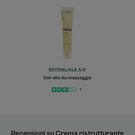
Gel-
olio
da
massaggio
EPITHELIALE A.H
Gel-olio da massaggio
3.3
/
5
3
-
Recensioni su Crema ristrutturante