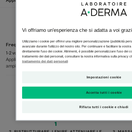
Applicazione
lattanti.
Vegan info : non contiene ingredienti di origine animale.
Applicazione
Vantaggio
Vi offriamo un'esperienza che si adatta a voi grazi
La formula naturale al 94% di EPITHELIALE A.H ULTRA
Utilizziamo i cookie per offrirvi una migliore personalizzazione (pubblicità pers
Frequenza d'uso
CREMA RISTRUTTURANTE LENITIVA, testata post-peeling,
avanzate durante l'utilizzo del nostro sito. Per continuare e facilitare la vostr
direttamente l'uso dei cookie. Altrimenti, è possibile personalizzare l'uso dei co
post-laser** e sulla pelle tatuata riepidermizzata, offre
1-2 volte al giorno
trattamento dei dati personali, consultare la nostra informativa sulla privacy c
una tripla azione : ristrutturante*, anti-segni e lenitiva.
Applicare una o due volte al giorno su un'area mirata o più
trattamento dei dati personali
ampia.
Benefici
Impostazioni cookie
• ACCELERA la ristrutturazione della pelle fragile.
Accetta tutti i cookie
• AIUTA a ridurre la comparsa dei segni residui sulla pelle.
• LENISCE le sensazioni sgradevoli della pelle in seguito ad
Routine di skincare
atti estetici superficiali e/o a lesioni cutanee superficiali.
Rifiuta tutti i cookie e chiudi
1
Consistenza
RACCOLTA DIFFERENZIATA
2. RISTRUTTURARE, LENIRE, ATTENUARE LE
3. MASS