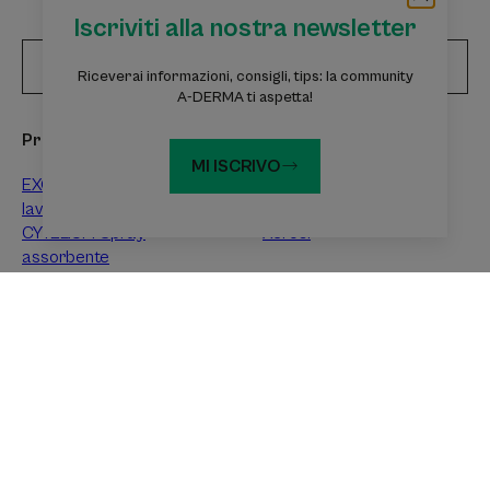
Iscriviti alla nostra newsletter
Iscriviti alla nostra newsletter
Riceverai informazioni, consigli, tips: la community
A-DERMA ti aspetta!
Prodotti da scoprire
Consigli degli esperti
MI ISCRIVO
EXOMEGA CONTROL Olio
Dermatite atopica
lavante emolliente
Eczema da contatto
CYTELIUM Spray
Xerosi
assorbente
EPITELIALE A.H ULTRA
Crema ristrutturante
Informazioni su A-DERMA
FAQ
Contattaci
Raccolta differenziata dei prodotti vendita
Raccolta differenziata dei campioni prova gratuiti