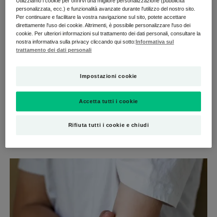
Utilizziamo i cookie per offrirvi una migliore personalizzazione (pubblicità
personalizzata, ecc.) e funzionalità avanzate durante l'utilizzo del nostro sito.
Per continuare e facilitare la vostra navigazione sul sito, potete accettare
L'eczema atopico nei neonati e nei bambini è fastidioso
direttamente l'uso dei cookie. Altrimenti, è possibile personalizzare l'uso dei
ma si presenta spesso: è la condizione della pelle più
cookie. Per ulteriori informazioni sul trattamento dei dati personali, consultare la
nostra informativa sulla privacy cliccando qui sotto:
Informativa sul
comune nei bambini. I suoi sintomi: chiazze rosse,
trattamento dei dati personali
secchezza della pelle, prurito difficile da sopportare per i
bambini. La causa? Disfunzione della pelle (più
Impostazioni cookie
precisamente, la barriera cutanea) che provoca pelle
secca (chiamata xerosi) e infiammazione (da cui le chiazze
rosse). Meno protetta, la pelle è più reattiva al suo
Accetta tutti i cookie
ambiente e reagisce di conseguenza.
Rifiuta tutti i cookie e chiudi