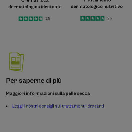
Crema ricca
dermatologico nutritivo
dermatologica idratante
4.7
/
5
25
4.6
/
5
25
-
-
Per saperne di più
Maggiori informazioni sulla pelle secca
Leggi i nostri consigli sui trattamenti idratanti