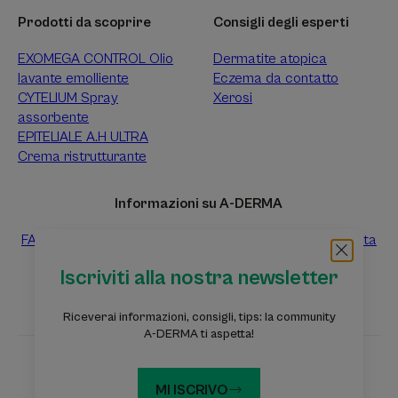
Prodotti da scoprire
Consigli degli esperti
EXOMEGA CONTROL Olio
Dermatite atopica
lavante emolliente
Eczema da contatto
CYTELIUM Spray
Xerosi
assorbente
EPITELIALE A.H ULTRA
Crema ristrutturante
Informazioni su A-DERMA
FAQ
Contattaci
Raccolta differenziata dei prodotti vendita
Raccolta differenziata dei campioni prova gratuiti
Iscriviti alla nostra newsletter
Riceverai informazioni, consigli, tips: la community
A-DERMA ti aspetta!
Siti web del Gruppo Pierre Fabre
MI ISCRIVO