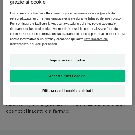
L’essenziale, in sintesi:
grazie ai cookie
Utilizziamo i cookie per offrirvi una migliore personalizzazione (pubblicità
Cosa si vede, cosa si avverte :
sensazione di pelle che
personalizzata, ecc.) e funzionalità avanzate durante l'utilizzo del nostro sito.
tira, zone desquamate, piccole rughe su alcune aree del
Per continuare e facilitare la vostra navigazione sul sito, potete accettare
viso.
direttamente l'uso dei cookie. Altrimenti, è possibile personalizzare l'uso dei
cookie. Per ulteriori informazioni sul trattamento dei dati personali, consultare la
Cosa succede:
La pelle secca o molto secca ha una
nostra informativa sulla privacy cliccando qui sotto:
Informativa sul
trattamento dei dati personali
carenza di lipidi nell'epidermide (strato superiore della
pelle) e anche nel film protettivo della pelle chiamato film
idrolipidico. La pelle non è protetta correttamente; la sua
Impostazioni cookie
funzione di barriera è alterata. Quali sono le
conseguenze? Da un lato, la pelle non trattiene l'acqua e si
Accetta tutti i cookie
disidrata. Dall’altro, è più vulnerabile alle aggressioni
esterne. Pertanto, deve essere nutrita, idratata e
protetta.
Rifiuta tutti i cookie e chiudi
Questa secchezza può essere genetica (pelle secca da
madre a figlia) o legata all'età (intorno alla menopausa), a
cosmetici inadatti o a farmaci.