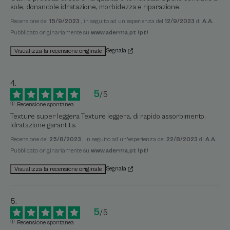
sole, donandole idratazione, morbidezza e riparazione.
Recensione del
15/9/2023
, in seguito ad un'esperienza del
12/9/2023
di
A.A.
Pubblicato originariamente su
www.aderma.pt (pt)
Segnala
Visualizza la recensione originale
5
/
5
Recensione spontanea
Texture super leggera Texture leggera, di rapido assorbimento. 
Idratazione garantita.
Recensione del
25/8/2023
, in seguito ad un'esperienza del
22/8/2023
di
A.A.
Pubblicato originariamente su
www.aderma.pt (pt)
Segnala
Visualizza la recensione originale
5
/
5
Recensione spontanea