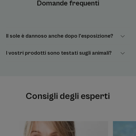
Domande frequenti
Il sole è dannoso anche dopo l'esposizione?
I vostri prodotti sono testati sugli animali?
Consigli degli esperti
Scopri
Scopri
di
di