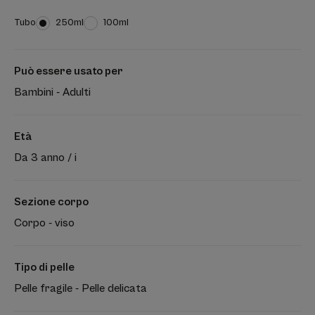
Tubo
Tubo
250ml
Tubo
100ml
Può essere usato per
Bambini - Adulti
Età
Da 3 anno / i
Sezione corpo
Corpo - viso
Tipo di pelle
Pelle fragile - Pelle delicata