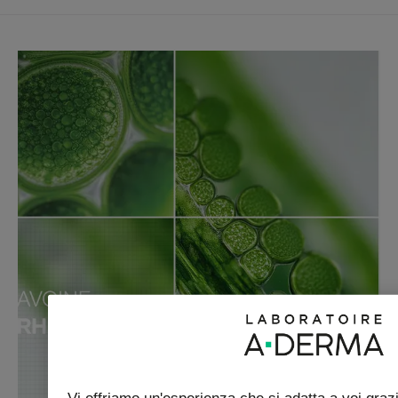
adulti.
Vegan info : nessun ingrediente di origine animale.
Vantaggio
Delicatamente profumato e ultra-fresco, A-DERMA
PROTECT AH LATTE DOPOSOLE RISTRUTTURANTE è un
prodotto doposole idratante ed efficace che offre
comfort e protezione alla pelle fragile e sensibile.
Benefici
• REIDRATA : arricchito con acido ialuronico, A-DERMA
LATTE DOPOSOLE AH idrata intensamente e favorisce la
ristrutturazione epidermica della pelle fragile dopo
l'esposizione al sole.
• LENISCE : i suoi principi attivi lenitivi e altamente idratanti
uniti alla sua texture lattiginosa calmano immediatamente.
• DIFENDE : Olio di Plantule d’Avena Rhealba® antiossidante
per aiutare a difendere il DNA cellulare.