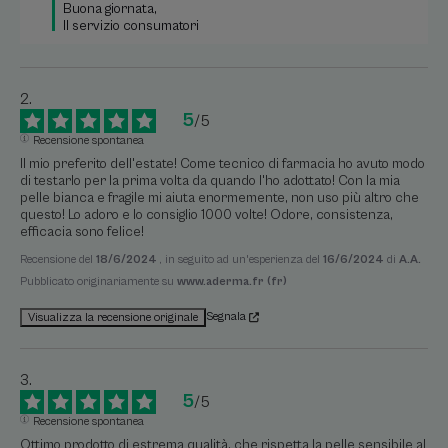
Buona giornata, 

Il servizio consumatori
5
/
5
Recensione spontanea
Il mio preferito dell'estate! Come tecnico di farmacia ho avuto modo 
di testarlo per la prima volta da quando l'ho adottato! Con la mia 
pelle bianca e fragile mi aiuta enormemente, non uso più altro che 
questo! Lo adoro e lo consiglio 1000 volte! Odore, consistenza, 
efficacia sono felice!
Recensione del
18/6/2024
, in seguito ad un'esperienza del
16/6/2024
di
A.A.
Pubblicato originariamente su
www.aderma.fr (fr)
Segnala
Visualizza la recensione originale
5
/
5
Recensione spontanea
Ottimo prodotto di estrema qualità, che rispetta la pelle sensibile al 