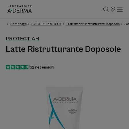
PUNTI
VENDITA
Homepage
SOLAIRE-PROTECT
Trattamenti ristrutturanti doposole
La
PROTECT AH
Latte Ristrutturante Doposole
4.7
/
5
62
recensioni
-