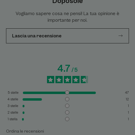
Doposole
Vogliamo sapere cosa ne pensi! La tua opinione è
importante per noi.
Lascia una recensione
4.7
/
5
5
stelle
47
4
stelle
12
3
stelle
1
2
stelle
1
1
stella
1
Ordina le recensioni