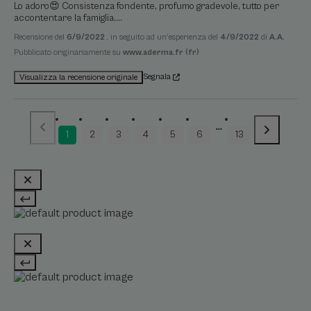
Lo adoro😍 Consistenza fondente, profumo gradevole, tutto per 
accontentare la famiglia....
Recensione del
6/9/2022
, in seguito ad un'esperienza del
4/9/2022
di
A.A.
Pubblicato originariamente su
www.aderma.fr (fr)
Segnala
Visualizza la recensione originale
1
2
3
4
5
6
13