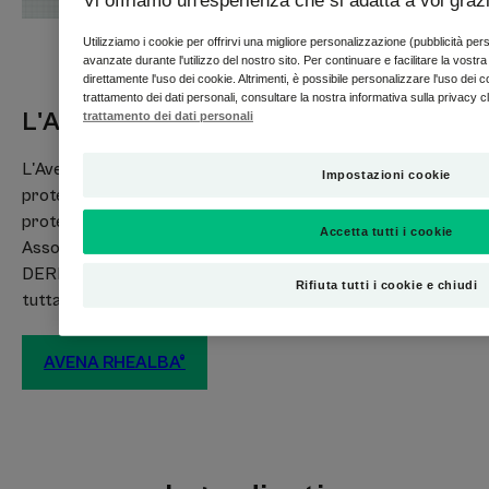
Vi offriamo un'esperienza che si adatta a voi graz
Info vegane : non contiene ingredienti di origine animale.
Utilizziamo i cookie per offrirvi una migliore personalizzazione (pubblicità per
avanzate durante l'utilizzo del nostro sito. Per continuare e facilitare la vostr
direttamente l'uso dei cookie. Altrimenti, è possibile personalizzare l'uso dei co
trattamento dei dati personali, consultare la nostra informativa sulla privacy c
Consistenza
Riciclare
L'Avena Rhealba®
trattamento dei dati personali
L'Avena Rhealba®, ricca di molecole attive, agisce sulle 3
Impostazioni cookie
proteine essenziali per la struttura e la salute della pelle: le
proteine di difesa, di segnalazione e di cicatrizzazione.
Benefici della consistenza
Accetta tutti i cookie
Associata ad attivi potenti, è presente in tutti i prodotti A-
Una fresca consistenza latte per lenire e rinfrescare la pelle
DERMA per rigenerare, riparare e lenire le pelli fragili di
dopo l'esposizione al sole.
Rifiuta tutti i cookie e chiudi
tutta la famiglia.
Profumazione
Delicatamente profumata
AVENA RHEALBA®