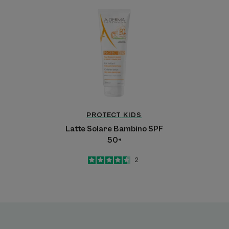
Latte
Solare
Bambino
SPF
50+
PROTECT
KIDS
Latte Solare Bambino SPF
50+
4.5
/
5
2
-