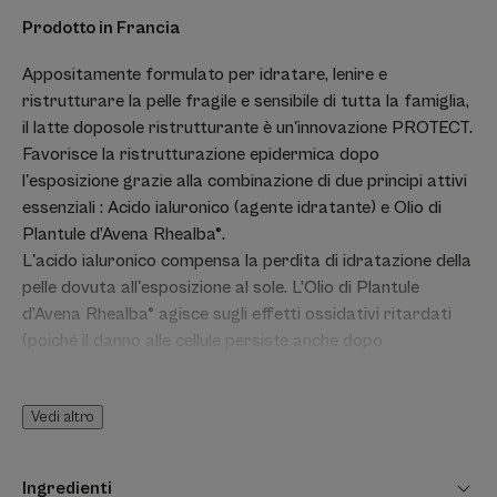
Prodotto in Francia
Appositamente formulato per idratare, lenire e
ristrutturare la pelle fragile e sensibile di tutta la famiglia,
il latte doposole ristrutturante è un'innovazione PROTECT.
Favorisce la ristrutturazione epidermica dopo
l'esposizione grazie alla combinazione di due principi attivi
essenziali : Acido ialuronico (agente idratante) e Olio di
Plantule d’Avena Rhealba®.
L'acido ialuronico compensa la perdita di idratazione della
pelle dovuta all'esposizione al sole. L’Olio di Plantule
d’Avena Rhealba® agisce sugli effetti ossidativi ritardati
(poiché il danno alle cellule persiste anche dopo
l'esposizione).
PROTECT AH Latte Ristrutturante Doposole si applica
Vedi altro
sia sul viso che sul corpo grazie ad una formula latte
fresca e leggera che contiene il 91% di ingredienti di origine
naturale. Rinfresca immediatamente la pelle di bambini e
Ingredienti