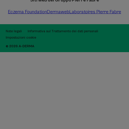
Siti web del Gruppo Pierre Fabre
Eczema Foundation
Dermaweb
Laboratoires Pierre Fabre
Note legali
Informativa sul Trattamento dei dati personali
Impostazioni cookie
© 2026 A-DERMA