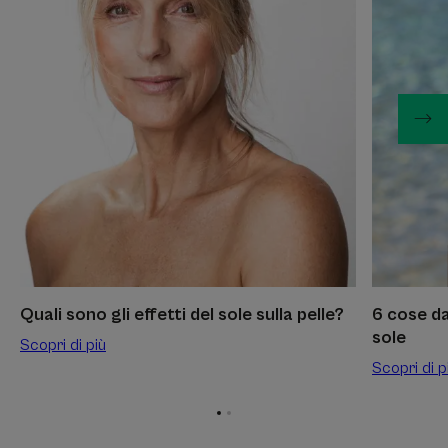
più
più
Quali
6
sono
cose
gli
da
effetti
sapere
del
sulla
sole
tua
sulla
resistenza
pelle?
al
sole
Quali sono gli effetti del sole sulla pelle?
6 cose da
sole
Scopri di più
Scopri di p
Vai
Vai
all'elemento
all'elemento