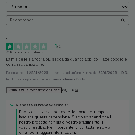
1
/
5
Recensione spontanea
La mia pelle è ancora più secca da quando applico il latte doposole, 
con desquamazione.
Recensione del
25/4/2026
, in seguito ad un'esperienza del
22/6/2025
di
D.D.
Pubblicato originariamente su
www.aderma.fr (fr)
Segnala
Visualizza la recensione originale
Risposta di
www.aderma.fr
Buongiorno, grazie per aver dedicato del tempo a 
lasciare questa recensione. Siamo spiacenti che il 
nostro prodotto non sia di vostro gradimento. Il 
vostro feedback è importante, vi contatteremo via 
email per maggiori informazioni. 
