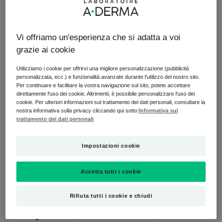
information, please visit YouTube's « cookie »
policy.
You have rejected Youtube's cookies and
Vi offriamo un'esperienza che si adatta a voi
therefore you cannot view the video.
grazie ai cookie
You can change your choices by clicking on «
Cookie Settings » and accept Youtube's
Utilizziamo i cookie per offrirvi una migliore personalizzazione (pubblicità
cookies to enable the video.
personalizzata, ecc.) e funzionalità avanzate durante l'utilizzo del nostro sito.
Per continuare e facilitare la vostra navigazione sul sito, potete accettare
You can change this setting and withdraw
direttamente l'uso dei cookie. Altrimenti, è possibile personalizzare l'uso dei
your consent at any time.
cookie. Per ulteriori informazioni sul trattamento dei dati personali, consultare la
nostra informativa sulla privacy cliccando qui sotto:
Informativa sul
trattamento dei dati personali
Impostazioni cookie
Impostazioni cookie
Accetta tutti i cookie
Rifiuta tutti i cookie e chiudi
È a Puylaurens, nel cuore del Tarn, che