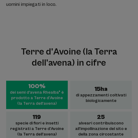
uomini impiegati in loco.
Terre d'Avoine (la Terra
dell'avena) in cifre
100%
15ha
dei semi d’avena Rhealba® è
di appezzamenti coltivati
prodotto a Terre d'Avoine
biologicamente
(la Terra dell'avena)
119
25
specie di fiori e insetti
alveari contribuiscono
registrati a Terre d'Avoine
all'impollinazione del sito e
(la Terra dell'avena)
della zona circostante