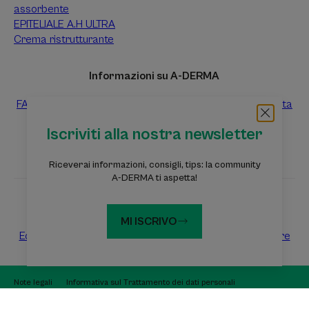
assorbente
EPITELIALE A.H ULTRA
Crema ristrutturante
Informazioni su A-DERMA
FAQ
Contattaci
Raccolta differenziata dei prodotti vendita
Raccolta differenziata dei campioni prova gratuiti
Iscriviti alla nostra newsletter
Riceverai informazioni, consigli, tips: la community
A-DERMA ti aspetta!
Siti web del Gruppo Pierre Fabre
MI ISCRIVO
Eczema Foundation
Dermaweb
Laboratoires Pierre Fabre
Note legali
Informativa sul Trattamento dei dati personali
Impostazioni cookie