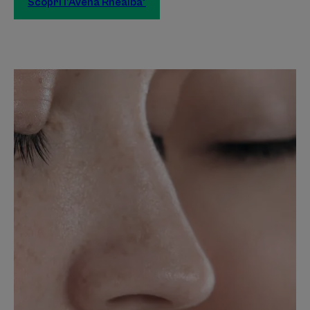
Scopri l’Avena Rhealba®